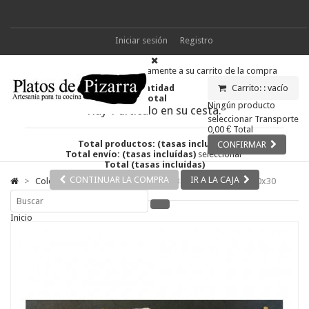
Iniciar sesión
Registro
Producto añadido correctamente a su carrito de la compra
Cantidad
Carrito: :
vacío
Total
Ningún producto
Hay 1 artículo en su cesta.
seleccionar
Transporte
0,00 €
Total
Total productos: (tasas incluídas)
CONFIRMAR
Total envío: (tasas incluídas)
seleccionar
Total (tasas incluídas)
CONTINUAR LA COMPRA
IR A LA CAJA
>
Colecciones
>
Colección Ceniza
>
Bandeja de pizarra 60x30
Inicio
Colecciones
Colección Nature
Colección Antracita
Colección Elipse
Colección Antic
Colección Mar
Colección Ceniza
Colección Metálica