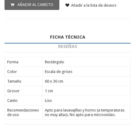
Porta-brochetas de pizarra
AÑADIR AL CARRITO
Añadir a la lista de deseos
Complementos de pizarra
FICHA TÉCNICA
RESEÑAS
Forma
Rectángulo
Color
Escala de grises
Tamaño
60 x 30 cm
Grosor
1 cm
Canto
Liso
Recomendaciones
Apto para lavavajillas y horno (a temperaturas
de uso
no muy altas). No apto para microondas.