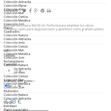
Colección Antracita
Colección Elipse
Colección Antic
Compartir :
Colección Mar
Colección Ceniza
Colección Metálica
Colección 2cm
Bandeja de pizarra 60x30 cm. Perfecta para emplatar tus obras
Platos
culinarias, tanto para degustaciones y aperitivos como grandes platos.
Cuadrados
Colección Nature
Colección Antracita
Colección Antic
Colección Ceniza
Colección Mar
ref. :
Colección Metálica
Ce6030
Colección 2cm
Rectangulares
Cantidad :
Colección Nature
Colección Antracita
Colección Antic
Colección Ceniza
Colección Mar
Acabado anti-goteo: :
Colección Metálica
No
Sí
Colección 2cm
Redondos
Colección Nature
Colección Antracita
7,39 €
Elipses
Bandejas
Platos especiales