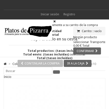
Iniciar sesión
Registro
Producto añadido correctamente a su carrito de la compra
Cantidad
Carrito: :
vacío
Total
Ningún producto
Hay 1 artículo en su cesta.
seleccionar
Transporte
0,00 €
Total
Total productos: (tasas incluídas)
CONFIRMAR
Total envío: (tasas incluídas)
seleccionar
Total (tasas incluídas)
CONTINUAR LA COMPRA
IR A LA CAJA
>
Colecciones
>
Colección Antracita
>
Plato de pizarra 20x10
Inicio
Colecciones
Colección Nature
Colección Antracita
Colección Elipse
Colección Antic
Colección Mar
Colección Ceniza
Colección Metálica