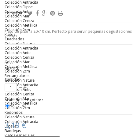
Colección Antracita
Colección Elipse
Colección Antic
Compartir :
Colección Mar
Colección Ceniza
Colección Metálica
Colección 2cm
Plato de pizarra 20x10 cm. Perfecto para servir pequeñas degustaciones
Platos
y tapas.
Cuadrados
Colección Nature
Colección Antracita
Colección Antic
Colección Ceniza
Colección Mar
ref. :
Colección Metálica
An2010
Colección 2cm
Rectangulares
Cantidad :
Colección Nature
Colección Antracita
Colección Antic
Colección Ceniza
Colección Mar
Acabado anti-goteo: :
Colección Metálica
No
Sí
Colección 2cm
Redondos
Colección Nature
Colección Antracita
3,19 €
Elipses
Bandejas
Platos especiales