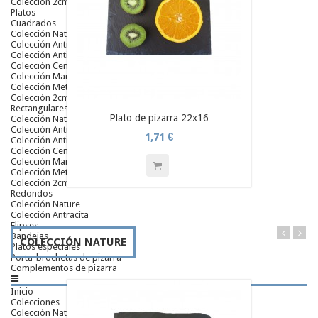
Colección 2cm
Platos
Cuadrados
Colección Nature
Colección Antracita
Colección Antic
Colección Ceniza
Colección Mar
Colección Metálica
Colección 2cm
Rectangulares
Plato de pizarra 22x16
Colección Nature
Colección Antracita
1,71 €
Colección Antic
Colección Ceniza
Colección Mar
Colección Metálica
Colección 2cm
Redondos
Colección Nature
Colección Antracita
Elipses
Bandejas
COLECCIÓN NATURE
Platos especiales
Porta-brochetas de pizarra
Complementos de pizarra
Inicio
Colecciones
Colección Nature