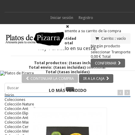
Iniciar sesión
Registro
Producto añadido correctamente a su carrito de la compra
Cantidad
Carrito: :
vacío
Total
Ningún producto
Hay 1 artículo en su cesta.
seleccionar
Transporte
0,00 €
Total
Total productos: (tasas incluídas)
CONFIRMAR
Total envío: (tasas incluídas)
seleccionar
Total (tasas incluídas)
CONTINUAR LA COMPRA
IR A LA CAJA
LO MÁS VENDIDO
Inicio
Colecciones
Colección Nature
Colección Antracita
Colección Elipse
Colección Antic
Colección Mar
Colección Ceniza
Colección Metálica