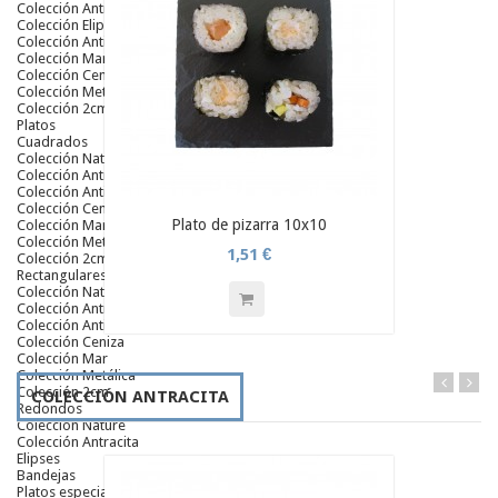
Colección Antracita
Colección Elipse
Colección Antic
Colección Mar
Colección Ceniza
Colección Metálica
Colección 2cm
Platos
Cuadrados
Colección Nature
Colección Antracita
Colección Antic
Colección Ceniza
Plato de pizarra 10x10
Colección Mar
Colección Metálica
1,51 €
Colección 2cm
Rectangulares
Colección Nature
Colección Antracita
Colección Antic
Colección Ceniza
Colección Mar
Colección Metálica
Colección 2cm
COLECCIÓN ANTRACITA
Redondos
Colección Nature
Colección Antracita
Elipses
Bandejas
Platos especiales